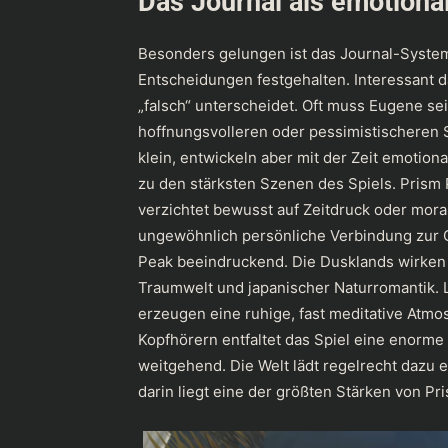
Das Journal als emotiona
Besonders gelungen ist das Journal-Syste
Entscheidungen festgehalten. Interessant da
„falsch“ unterscheidet. Oft muss Eugene s
hoffnungsvolleren oder pessimistischeren
klein, entwickeln aber mit der Zeit emoti
zu den stärksten Szenen des Spiels. Prism
verzichtet bewusst auf Zeitdruck oder mor
ungewöhnlich persönliche Verbindung zur G
Peak beeindruckend. Die Dusklands wirken 
Traumwelt und japanischer Naturromantik.
erzeugen eine ruhige, fast meditative Atm
Kopfhörern entfaltet das Spiel eine enorme
weitgehend. Die Welt lädt regelrecht dazu 
darin liegt eine der größten Stärken von Pr