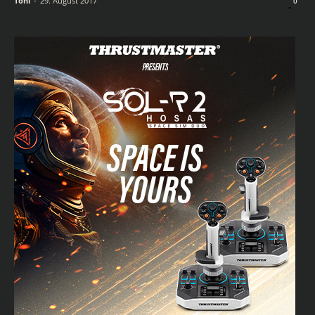
Toni
-
29. August 2017
0