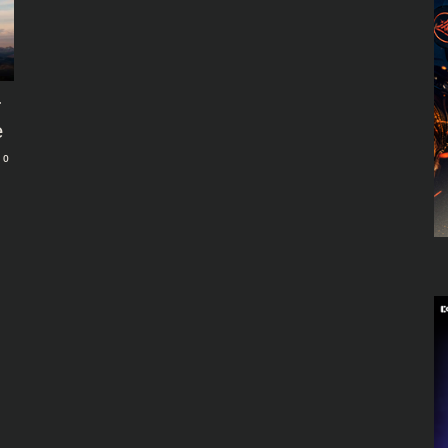
r
e
0