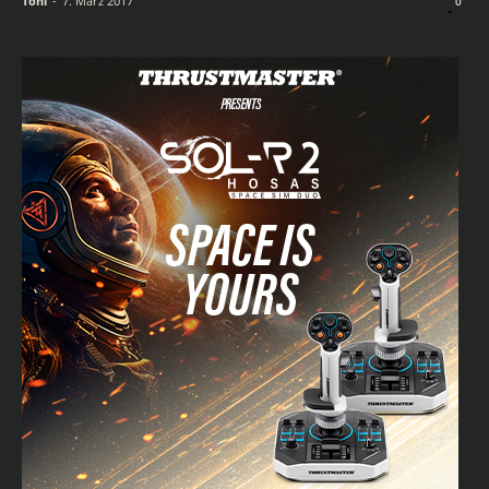
Toni
-
7. März 2017
0